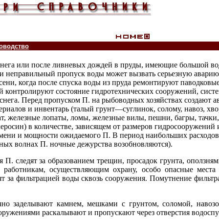
оводство
нега или после ливневых дождей в пруды, имеющие большой во
и неправильный пропуск воды может вызвать серьезную аварию
осени, когда после спуска воды из пруда ремонтируют паводковы
й контролируют состояние гидротехнических сооружений, сист
снега. Перед пропуском П. на рыбоводных хозяйствах создают 
иалов и инвентарь (талый грунт—суглинок, солому, навоз, хвор
т, железные лопаты, ломы, железные вилы, пешни, багры, тачки,
керосин) в количестве, зависящем от размеров гидросооружений 
мени и мощности ожидаемого П. В период наибольших расходов
ных волнах П. ночные дежурства возобновляются).
 П. следят за образованием трещин, просадок грунта, оползня
т работникам, осуществляющим охрану, особо опасные места
ят за фильтрацией воды сквозь сооружения. Помутнение фильтр
но заделывают камнем, мешками с грунтом, соломой, навозо
ружениями раскалывают и пропускают через отверстия водоспу