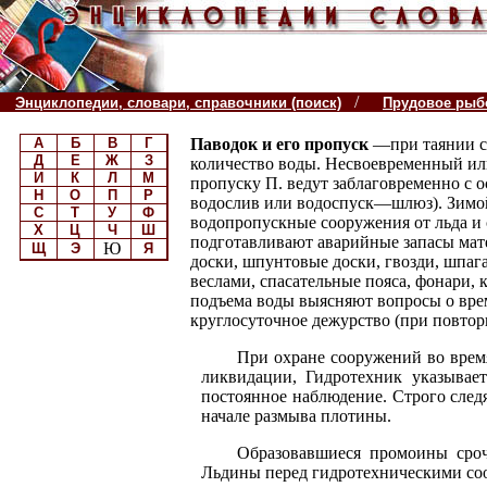
/
Энциклопедии, словари, справочники (поиск)
Прудовое рыб
А
Б
В
Г
Паводок и его пропуск
—при таянии с
Д
Е
Ж
З
количество воды. Несвоевременный ил
И
К
Л
М
пропуску П. ведут заблаговременно с 
Н
О
П
Р
водослив или водоспуск—шлюз). Зимо
С
Т
У
Ф
водопропускные сооружения от льда и 
Х
Ц
Ч
Ш
подготавливают аварийные запасы матер
Ю
Щ
Э
Я
доски, шпунтовые доски, гвозди, шпага
веслами, спасательные пояса, фонари, 
подъема воды выясняют вопросы о вре
круглосуточное дежурство (при повтор
При охране сооружений во время
ликвидации, Гидротехник указывае
постоянное наблюдение. Строго след
начале размыва плотины.
Образовавшиеся промоины сроч
Льдины перед гидротехническими соо