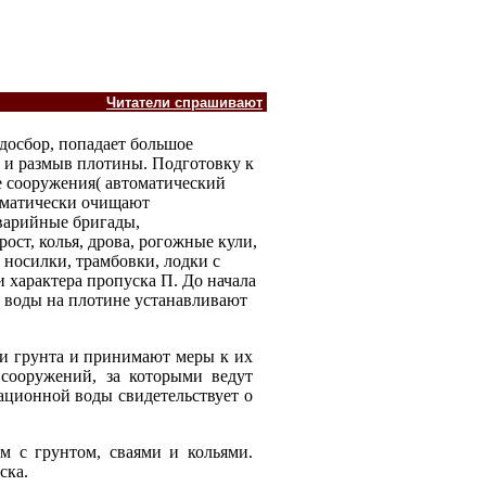
Читатели спрашивают
досбор, попадает большое
 и размыв плотины. Подготовку к
е сооружения( автоматический
ематически очищают
аварийные бригады,
ост, колья, дрова, рогожные кули,
 носилки, трамбовки, лодки с
и характера пропуска П. До начала
 воды на плотине устанавливают
ми грунта и принимают меры к их
 сооружений, за которыми ведут
ационной воды свидетельствует о
м с грунтом, сваями и кольями.
ска.