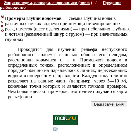
/
Энциклопедии, словари, справочники (поиск)
Прудовое
рыбоводство
М
Промеры глубин водоемов
— съемка глубины воды в
е
различных точках водоема при помощи нивелировочных
н
реек, наметок (шест с делениями) — при небольших глубинах
ю
и лотами (размеченный шнур с грузом) — при значительных
глубинах.
Проводится для изучения рельефа неспускного
рыбоводного водоема с целью облова его неводом,
расстановки кормушек и т. п. Промеряют водоем в
определенных точках, расположенных в определенном
порядке” обычно на параллельных линиях, пересекающих
водоем в поперечном направлении. Каждую такую линию
разделяют на равные части (например, через 5—10
м),
конечные точки которых и являются точками промеров.
Чем больше делают промеров, тем точнее получается карта
рельефа дна.