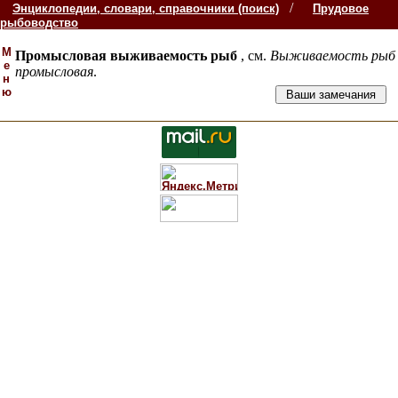
/
Энциклопедии, словари, справочники (поиск)
Прудовое
рыбоводство
М
Промысловая выживаемость рыб
, см.
Выживаемость рыб
е
промысловая
.
н
ю