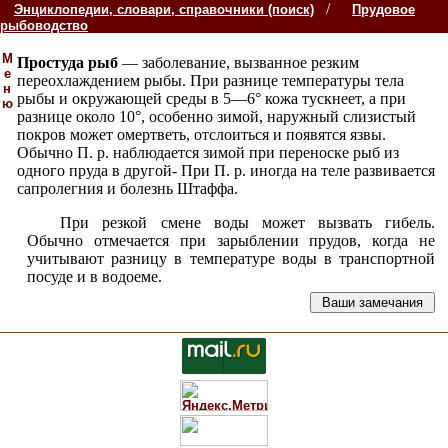
/
Энциклопедии, словари, справочники (поиск)
Прудовое
рыбоводство
М
Простуда рыб
— заболевание, вызванное резким
е
переохлаждением рыбы. При разнице температуры тела
н
рыбы и окружающей среды в 5—6° кожа тускнеет, а при
ю
разнице около 10°, особенно зимой, наружный слизистый
покров может омертветь, отслоиться и появятся язвы.
Обычно П. р. наблюдается зимой при переноске рыб из
одного пруда в другой- При П. р. иногда на теле развивается
сапролегния и болезнь Штаффа.
При резкой смене воды может вызвать гибель.
Обычно отмечается при зарыблении прудов, когда не
учитывают разницу в температуре воды в транспортной
посуде и в водоеме.