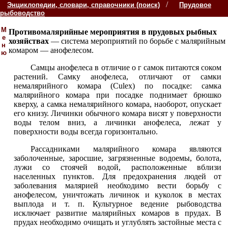
/
Энциклопедии, словари, справочники (поиск)
Прудовое
рыбоводство
М
Противомалярийные мероприятия в прудовых рыбных
е
хозяйствах
— система мероприятий по борьбе с малярийным
н
комаром — анофелесом.
ю
Самцы анофелеса в отличие о г самок питаются соком
растений. Самку анофелеса, отличают от самки
немалярийного комара (Culex) по посадке: самка
малярийного комара при посадке поднимает брюшко
кверху, а самка немалярийного комара, наоборот, опускает
его книзу. Личинки обычного комара висят у поверхности
воды телом вниз, а личинки анофелеса, лежат у
поверхности воды всегда горизонтально.
Рассадниками малярийного комара являются
заболоченные, заросшие, загрязненные водоемы, болота,
лужи со стоячей водой, расположенные вблизи
населенных пунктов. Для предохранения людей от
заболевания малярией необходимо вести борьбу с
анофелесом, уничтожать личинок и куколок в местах
выплода и т. п. Культурное ведение рыбоводства
исключает развитие малярийных комаров в прудах. В
прудах необходимо очищать и углублять застойные места с