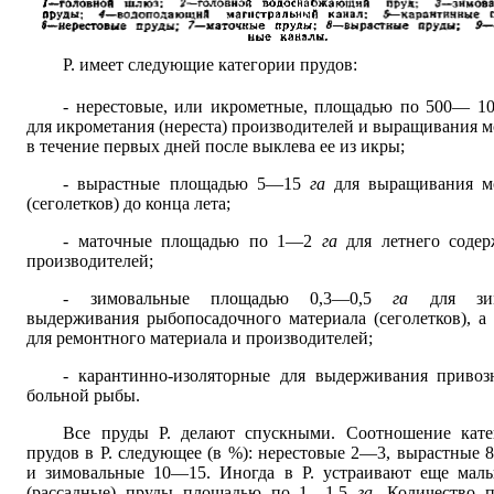
Р. имеет следующие категории прудов:
- нерестовые, или икрометные, площадью по 500— 1
для икрометания (нереста) производителей и выращивания 
в течение первых дней после выклева ее из икры;
- вырастные площадью 5—15
га
для выращивания м
(сеголетков) до конца лета;
- маточные площадью по 1—2
га
для летнего соде
производителей;
- зимовальные площадью 0,3—0,5
га
для зи
выдерживания рыбопосадочного материала (сеголетков), а
для ремонтного материала и производителей;
- карантинно-изоляторные для выдерживания привоз
больной рыбы.
Все пруды Р. делают спускными. Соотношение кате
прудов в Р. следующее (в %): нерестовые 2—3, вырастные
и зимовальные 10—15. Иногда в Р. устраивают еще маль
(рассадные) пруды площадью по 1—1,5
га
.
Количество п