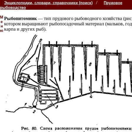
/
Энциклопедии, словари, справочники (поиск)
Прудовое
рыбоводство
М
Рыбопитомник
— тип прудового рыбоводного хозяйства (рис.
е
котором выращивают рыбопосадочный материал (мальков, го
н
карпа и других рыб).
ю