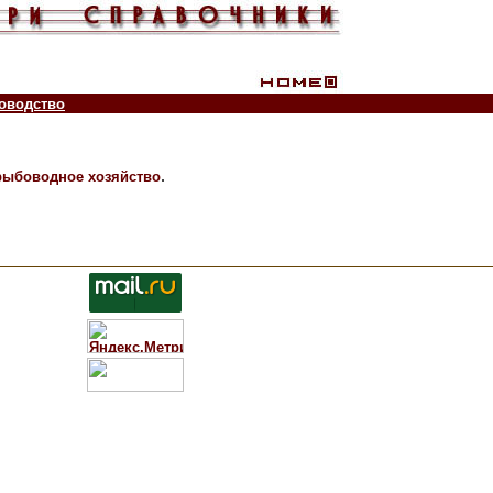
оводство
.
рыбоводное хозяйство