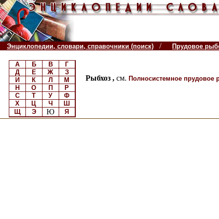
/
Энциклопедии, словари, справочники (поиск)
Прудовое рыб
А
Б
В
Г
Д
Е
Ж
З
Рыбхоз ,
см.
Полносистемное прудовое 
И
К
Л
М
Н
О
П
Р
С
Т
У
Ф
Х
Ц
Ч
Ш
Ю
Щ
Э
Я