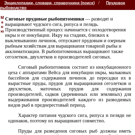
/
Энциклопедии, словари, справочники (поиск)
Прудовое
рыбоводство
М
Сиговые прудовые рыбопитомники
— разводят и
е
выращивают чудского сига, рипуса и пелядь.
н
Производственный процесс начинается с оплодотворения
ю
икры и ее инкубации. Икру на стадиях, близких к
выклевыванию личинок, отпускают прудовым и озерным
рыбным хозяйствам для выращивания товарной рыбы и
акклиматизации. В рыбопитомниках выращивают также
сеголетков, двухлетков и производителей сиговых.
Сиговый рыбопитомник состоит из инкубационного
цеха с аппаратами Вейса для инкубации икры, мальковых
бассейнов для содержания личинок до пересадки их в
вырастные пруды, прудов для выращивания сеголетков и
двухлетков, маточных прудов для содержания
производителей, садков (деревянных или земляных) для
выдерживания производителей каждого из разводимых
видов рыб в преднерестовый период.
Характер питания чудского сига, рипуса и пеляди не
одинаков, поэтому их выращивают совместно.
Пруды для разведения сиговых рыб должны иметь