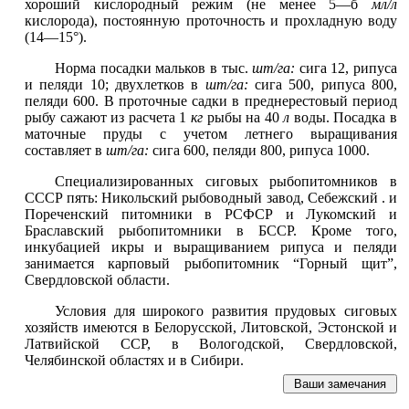
хороший кислородный режим (не менее 5—б
мл/л
кислорода), постоянную проточность и прохладную воду
(14—15°).
Норма посадки мальков в тыс.
шт/га
:
сига 12, рипуса
и пеляди 10; двухлетков в
шт/га
:
сига 500, рипуса 800,
пеляди 600. В проточные садки в преднерестовый период
рыбу сажают из расчета 1
кг
рыбы на 40
л
воды. Посадка в
маточные пруды с учетом летнего выращивания
составляет в
шт/га
:
сига 600, пеляди 800, рипуса 1000.
Специализированных сиговых рыбопитомников в
СССР пять: Никольский рыбоводный завод, Себежский . и
Пореченский питомники в РСФСР и Лукомский и
Браславский рыбопитомники в БССР. Кроме того,
инкубацией икры и выращиванием рипуса и пеляди
занимается карповый рыбопитомник “Горный щит”,
Свердловской области.
Условия для широкого развития прудовых сиговых
хозяйств имеются в Белорусской, Литовской, Эстонской и
Латвийской ССР, в Вологодской, Свердловской,
Челябинской областях и в Сибири.