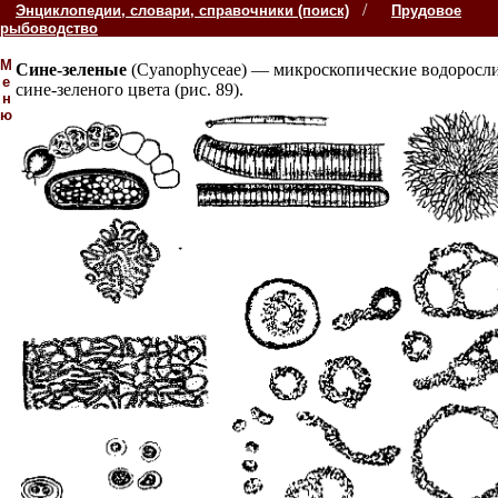
/
Энциклопедии, словари, справочники (поиск)
Прудовое
рыбоводство
М
Сине-зеленые
(Cyanophyceae) — микроскопические водоросл
е
сине-зеленого цвета (рис. 89).
н
ю