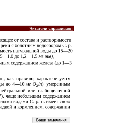
Читатели спрашивают
сящее от состава и растворимости
 реки с болотным водосбором С. р.
емость натуральной воды до 15—20
,5—1,0 до 1,2—1,5
мг-экв
),
льным содержанием железа (до 1—3
., как правило, характеризуется
оды до 4—10
мг O
/л), умеренным
2
нейтральной или слабощелочной
0°), чаще небольшим содержанием
ыми водами С. р. п. имеет свою
садкой и кормлением, содержании