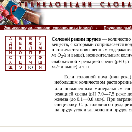
/
Энциклопедии, словари, справочники (поиск)
Прудовое рыб
А
Б
В
Г
Солевой режим прудов
— количество 
Д
Е
Ж
З
веществ, с которыми соприкасается вод
И
К
Л
М
п. отличается повышенным содержание
Н
О
П
Р
мг О
/л
и выше), незначительным коли
2
С
Т
У
Ф
слабокислой • реакцией среды (рН 6,5
Х
Ц
Ч
Ш
мг/л
и выше) и т. п.
Ю
Щ
Э
Я
Если головной пруд (или река) 
небольшим количеством растворенны
или повышенным минеральным сос
реакцией среды (рН 7,0—7,5 реже д
железа (до 0,1—0,8
мг/л
).
При загряз
специфику. С. р. головного пруда р
на пруду уток и загрязнении прудов 