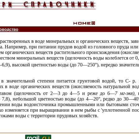
оводство
растворенных в воде минеральных и органических веществ, зави
а. Например, при питании прудов водой из головного пруда или
м органических веществ растительного происхождения (окисля
чеством минеральных веществ (щелочность воды колеблется от 0
—6,9), высокой цветностью воды (до 70—250°), нередко значите
в значительной степени питается грунтовой водой, то С- р. п
х в воде органических веществ (окисляемость натуральной в
тавом (щелочность от 2—3 до 4—5 и реже до 6—
7 мг-экв
),
о 7,8), небольшой цветностью воды (до 4—20°, редко до 30—4
нении воды водоисточника промышленными или бытовыми сточн
езко изменяется при выращивании в нем рыбы с 'уплотненной по
стоками воды с территории прудовых хозяйств.