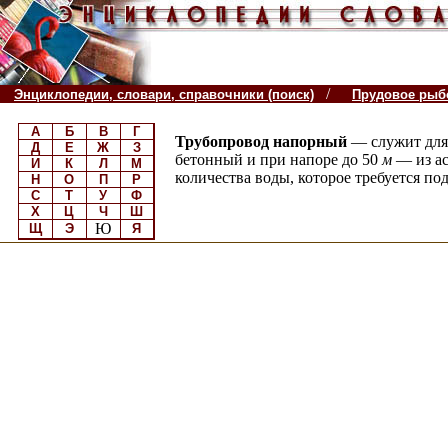
/
Энциклопедии, словари, справочники (поиск)
Прудовое рыб
А
Б
В
Г
Трубопровод напорный
— служит для
Д
Е
Ж
З
бетонный и при напоре до 50
м
— из а
И
К
Л
М
количества воды, которое требуется под
Н
О
П
Р
С
Т
У
Ф
Х
Ц
Ч
Ш
Ю
Щ
Э
Я