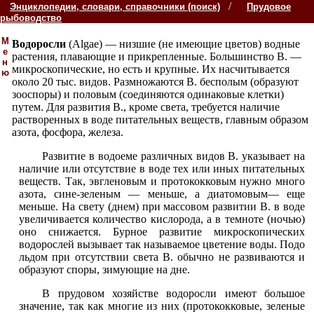
/
Энциклопедии, словари, справочники (поиск)
Прудовое
рыбоводство
М
Водоросли
(Algae) — низшие (не имеющие цветов) водные
е
растения, плавающие и прикрепленные. Большинство В. —
н
микроскопические, но есть и крупные. Их насчитывается
ю
около 20 тыс. видов. Размножаются В. бесполым (образуют
зооспоры) и половым (соединяются одинаковые клетки)
путем. Для развития В., кроме света, требуется наличие
растворенных в воде питательных веществ, главным образом
азота, фосфора, железа.
Развитие в водоеме различных видов В. указывает на
наличие или отсутствие в воде тех или иных питательных
веществ. Так, эвгленовым и протококковым нужно много
азота, сине-зеленым — меньше, а диатомовым— еще
меньше. На свету (днем) при массовом развитии В. в воде
увеличивается количество кислорода, а в темноте (ночью)
оно снижается. Бурное развитие микроскопических
водорослей вызывает так называемое цветение воды. Подо
льдом при отсутствии света В. обычно не развиваются и
образуют споры, зимующие на дне.
В прудовом хозяйстве водоросли имеют большое
значение, так как многие из них (протококковые, зеленые