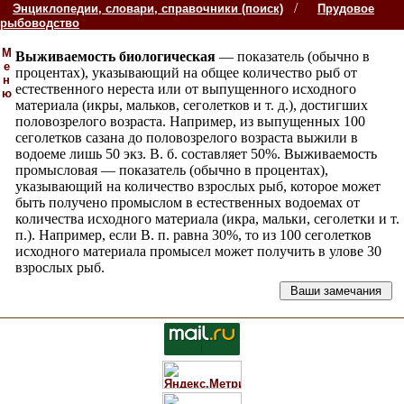
/
Энциклопедии, словари, справочники (поиск)
Прудовое
рыбоводство
М
Выживаемость биологическая
— показатель (обычно в
е
процентах), указывающий на общее количество рыб от
н
естественного нереста или от выпущенного исходного
ю
материала (икры, мальков, сеголетков и т. д.), достигших
половозрелого возраста. Например, из выпущенных 100
сеголетков сазана до половозрелого возраста выжили в
водоеме лишь 50 экз. В. б. составляет 50%. Выживаемость
промысловая — показатель (обычно в процентах),
указывающий на количество взрослых рыб, которое может
быть получено промыслом в естественных водоемах от
количества исходного материала (икра, мальки, сеголетки и т.
п.). Например, если В. п. равна 30%, то из 100 сеголетков
исходного материала промысел может получить в улове 30
взрослых рыб.