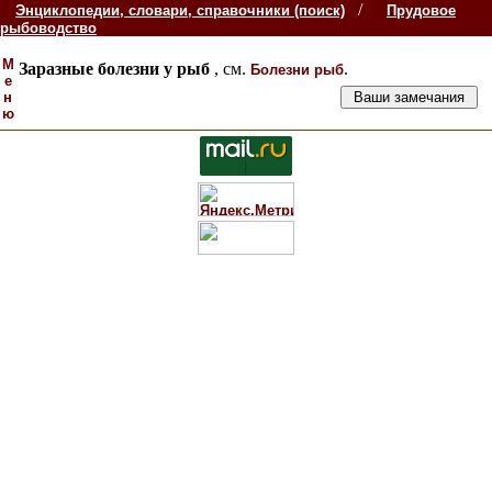
/
Энциклопедии, словари, справочники (поиск)
Прудовое
рыбоводство
М
Заразные болезни у рыб
, см.
.
Болезни рыб
е
н
ю