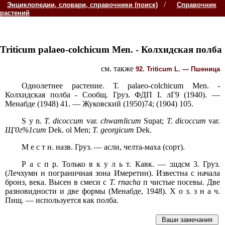
/
Энциклопедии, словари, справочники (поиск)
Справочник
растений
Triticum palaeo-colchicum Men. - Колхидская полба
см. также
92. Triticum L. — Пшеница
Однолетнее растение. Т. palaeo-colchicum Men. -
Колхидская полба - Сообщ. Груз. ФДП I. лГ9 (1940). —
Менабде (1948) 41. — Жуковский (1950)74; (1904) 105.
S y n.
Т. dicoccum
var.
chwamlicum
Supat;
T. dicoccum
var.
Щ'0г%1сит
Dek. ol Men;
T. georgicum
Dek.
M е с т н. назв. Груз. — асли, челта-маха (сорт).
Р а с п р. Только в к у л ь т. Кавк. — :шдсм 3. Груз.
(Лечхумн н пограничная зона Имеретин). Известна с начала
бронз, века. Высен в смеси с
Т. rnacha
п чистые посевы. Две
разновидности и две формы (Менабде, 1948). X о з. з н а ч.
Пищ. — используется как полба.