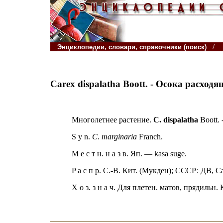
/
Энциклопедии, словари, справочники (поиск)
Carex dispalatha
Boott. -
Осока расходя
Многолетнее растение.
С. dispalatha
Boott. 
S у n.
C. marginaria
Franch.
M е с т н. н а з в. Яп. — kasa suge.
P а с п р. C.-B. Кит. (Мукден); СССР: ДВ, Са
Х о з. з н а ч. Для плетен. матов, прядильн. 