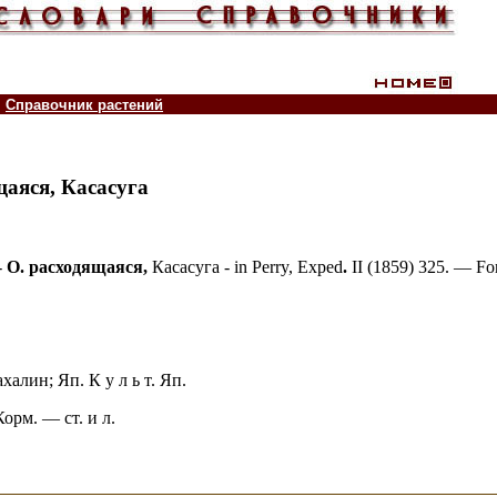
Справочник растений
щаяся,
Касасуга
-
О. расходящаяся,
Касасуга - in Perry, Exped
.
II (1859) 325. — Fo
халин; Яп. К у л ь т. Яп.
Корм. — ст. и л.