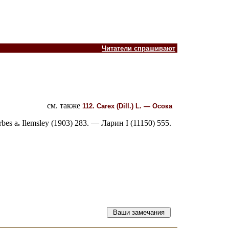
Читатели спрашивают
см. также
112. Carex
(Dill.
)
L. —
Осока
rbes a
.
Ilemsley (1903) 283. — Ларин I (11150) 555.