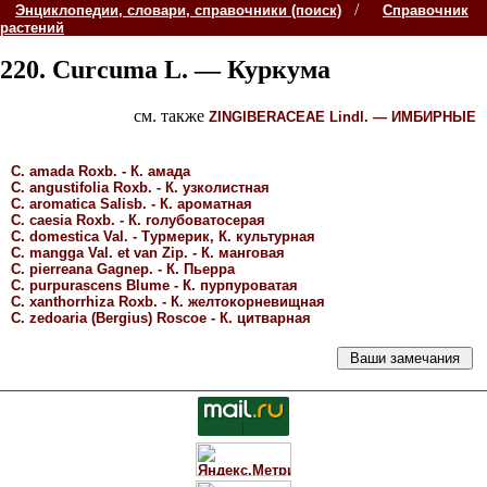
/
Энциклопедии, словари, справочники (поиск)
Справочник
растений
220. Curcuma
L. —
Куркума
см. также
ZINGIBERACEAE
Lindl. —
ИМБИРНЫЕ
С. amada
Roxb. -
К. амада
С. angustifolia
Roxb. -
К. узколистная
С. aromatica
Salisb. -
К. ароматная
С. caesia
Roxb. -
К. голубоватосерая
С. domestica
Val. -
Турмерик, К. культурная
С. mangga
Val. et van Zip. -
К. манговая
С. pierreana
Gagnep. -
К. Пьерра
С. purpurascens
Blume -
К. пурпуроватая
С. xanthorrhiza
Roxb. -
К. желтокорневищная
С. zedoaria
(Bergius) Roscoe -
К. цитварная