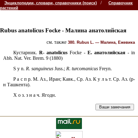
/
Энциклопедии, словари, справочники (поиск)
Справочник
растений
Rubus anatolicus
Focke -
Малина анатолийская
см. также
380. Rubus
L. —
Малина, Ежевика
Кустарник.
R- anatolicus
Focke -
Е. анатолийская
- in
Abh. Nat. Ver. Brem. 9 (1880)
S у n.
R. sanguineus
Juss.;
R. turcomanicus
Freyn.
P а с п р. М. Аз., Иран; Кавк., Ср. Аз. К у л ь т. Ср. Аз. (р-
н Ташкента).
Х о з. з н а ч. Ягодн.