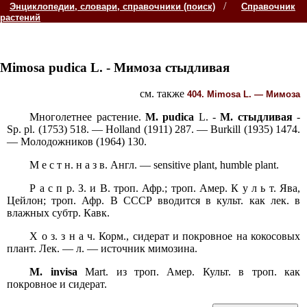
/
Энциклопедии, словари, справочники (поиск)
Справочник
растений
Mimosa pudica
L. -
Мимоза стыдливая
см. также
404. Mimosa L. — Мимоза
Многолетнее растение.
M. pudica
L. -
M. стыдливая
-
Sp. pl. (1753) 518. — Holland (1911) 287. — Burkill (1935) 1474.
— Молодожников (1964) 130.
М е с т н. н а з в. Англ. — sensitive plant, humble plant.
Р а с п p. З. и В. троп. Афр.; троп. Амер. К у л ь т. Ява,
Цейлон; троп. Афр. В СССР вводится в культ. как лек. в
влажных субтр. Кавк.
Х о з. з н а ч. Корм., сидерат и покровное на кокосовых
плант. Лек. — л. — источник мимозина.
M. invisa
Mart. из троп. Амер. Культ. в троп. как
покровное и сидерат.