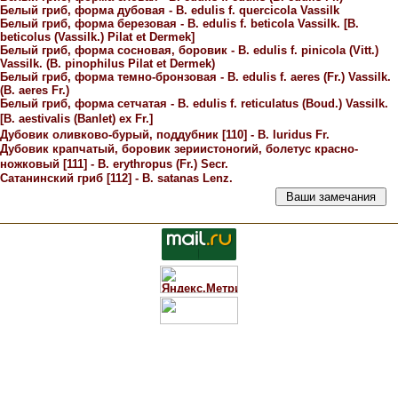
Белый гриб, форма дубовая - B. edulis f. quercicola Vassilk
Белый гриб, форма березовая - В. edulis f. beticola Vassilk. [В.
beticolus (Vassilk.) Pilat et Dermek]
Белый гриб, форма сосновая, боровик - В. edulis f. pinicola (Vitt.)
Vassilk. (В. pinophilus Pilat et Dermek)
Белый гриб, форма темно-бронзовая - В. edulis f. aeres (Fr.) Vassilk.
(В. aeres Fr.)
Белый гриб, форма сетчатая - В. edulis f. reticulatus (Boud.) Vassilk.
[В. aestivalis (Banlet) ex Fr.]
Дубовик оливково-бурый, поддубник [110] - В. luridus Fr.
Дубовик крапчатый, боровик зериистоногий, болетус красно-
ножковый [111] - В. erythropus (Fr.) Secr.
Сатанинский гриб [112] - В. satanas Lenz.