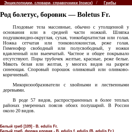
/
Энциклопедии, словари, справочники (поиск)
Грибы
Род болетус, боровик — Boletus Fr.
Плодовые тела массивные, обычно с утолщенной у
основания или в средней части ножкой. Шляпка
подушковидно-округлая, сухая, тонкобархатистая или голая.
Ножка сетчатая или тонковолокнистая, реже голая.
Гименофор свободный или полусвободный, у ножки
вдавленный или выемчатый. Частное и общее покрывало
отсутствуют. Поры трубочек желтые, красные, реже белые.
Мякоть белая или желтая, у многих видов на разрезе
синеющая. Споровый порошок оливковый или оливково-
коричневый.
Микоризообразователи с хвойными и лиственными
деревьями.
В роде 57 видов, распространенных в более теплых
районах умеренных поясов обоих полушарий. В России
около 20 видов.
Белый гриб [109] - В. edulis Fr.
Белый гриб, форма еловая - B. edulis f. edulis (В. edulis Fr.)