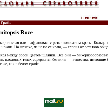
Грибы
itopsis Roze
 коричневая или шафрановая, с резко полосатым краем. Кольца 
ножки. На шляпке, чаше по ее краю, — хлопья от остатков обще
ихся между собой цветом шляпки. Все они — микоризообразоват
В их плодовых телах содержатся бетаины — вещества, имеющие 
 же, как в белом грибе.