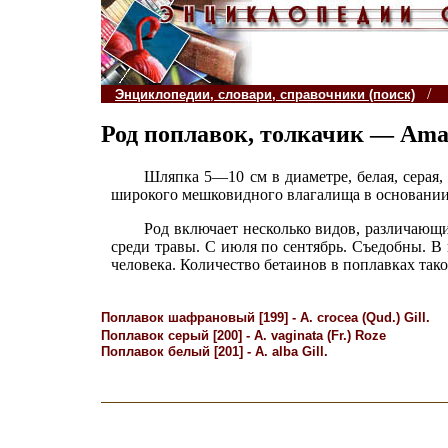
/
Энциклопедии, словари, справочники (поиск)
Род поплавок, толкачик — Aman
Шляпка 5—10 см в диаметре, белая, серая,
широкого мешковидного влагалища в основании 
Род включает несколько видов, различающ
среди травы. С июля по сентябрь. Съедобны. 
человека. Количество бетаинов в поплавках такое
Поплавок шафрановый [199] - A. crocea (Qud.) Gill.
Поплавок серый [200] - A. vaginata (Fr.) Roze
Поплавок белый [201] - A. alba Gill.