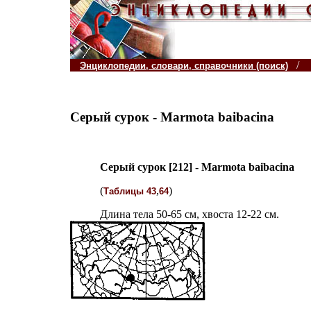
/
Энциклопедии, словари, справочники (поиск)
Серый сурок - Marmota baibacina
Серый сурок [212] - Marmota baibacina
(
,
)
Таблицы 43
64
Длина тела 50-65 см, хвоста 12-22 см.