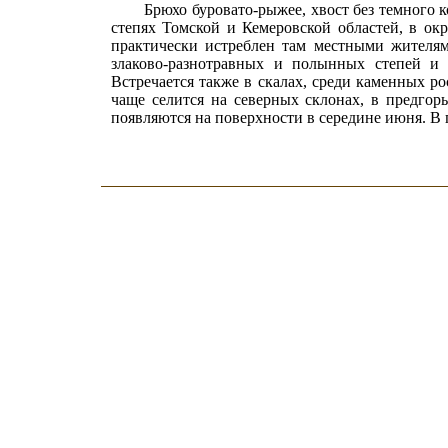
Брюхо буровато-рыжее, хвост без темного 
степях Томской и Кемеровской областей, в окр
практически истреблен там местными жителям
злаково-разнотравных и полынных степей и 
Встречается также в скалах, среди каменных р
чаще селится на северных склонах, в предгор
появляются на поверхности в середине июня. В п