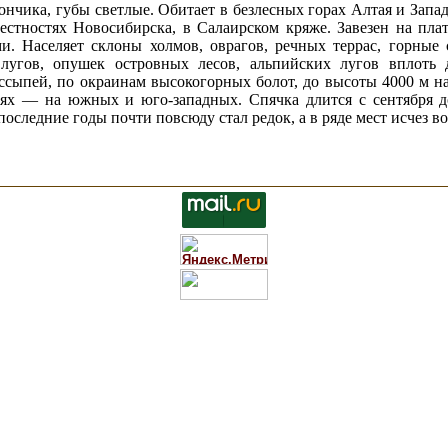
кончика, губы светлые. Обитает в безлесных горах Алтая и Запа
естностях Новосибирска, в Салаирском кряже. Завезен на плат
и. Населяет склоны холмов, оврагов, речных террас, горные
лугов, опушек островных лесов, альпийских лугов вплоть 
оссыпей, по окраинам высокогорных болот, до высоты 4000 м н
ьях — на южных и юго-западных. Спячка длится с сентября д
оследние годы почти повсюду стал редок, а в ряде мест исчез во