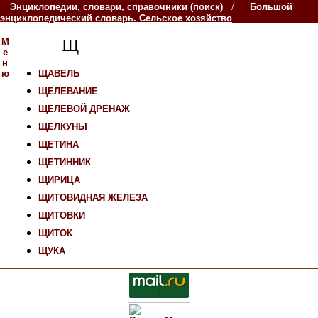
/
Энциклопедии, словари, справочники (поиск)
Большой
энциклопедический словарь. Сельское хозяйство
М
Щ
е
н
ю
ЩАВЕЛЬ
ЩЕЛЕВАНИЕ
ЩЕЛЕВОЙ ДРЕНАЖ
ЩЕЛКУНЫ
ЩЕТИНА
ЩЕТИННИК
ЩИРИЦА
ЩИТОВИДНАЯ ЖЕЛЕЗА
ЩИТОВКИ
ЩИТОК
ЩУКА