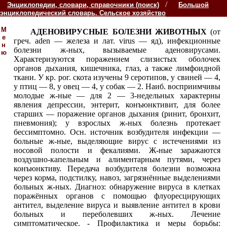
/
Энциклопедии, словари, справочники (поиск)
Большой
энциклопедический словарь. Сельское хозяйство
М
АДЕНОВИРУСНЫЕ БОЛЕЗНИ ЖИВОТНЫХ
(от
е
греч. aden — железа и лат. virus — яд), инфекционные
н
болезни ж-ных, вызываемые аденовирусами.
ю
Характеризуются поражением слизистых оболочек
органов дыхания, кишечника, глаз, а также лимфоидной
ткани. У кр. рог. скота изучены 9 серотипов, у свиней — 4,
у птиц — 8, у овец — 4, у собак — 2. Наиб. восприимчивы
молодые ж-ные — для 2 — 3-недельных характерны
явления депрессии, энтерит, конъюнктивит, для более
старших — поражение органов дыхания (ринит, бронхит,
пневмония); у взрослых ж-ных болезнь протекает
бессимптомно. Осн. источник возбудителя инфекции —
больные ж-ные, выделяющие вирус с истечениями из
носовой полости и фекалиями. Ж-ные заражаются
воздушно-капельным и алиментарным путями, через
конъюнктиву. Передача возбудителя болезни возможна
через корма, подстилку, навоз, загрязнённые
выделениями
больных ж-ных. Диагноз: обнаружение вируса в клетках
поражённых
органов с помощью флуоресцирующих
антител, выделение вируса и выявление антител в крови
больных и переболевших ж-ных. Лечение
симптоматическое. - Профилактика и меры борьбы: