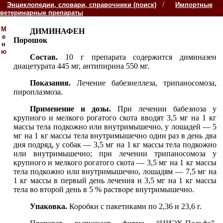
/
Энциклопедии, словари, справочники (поиск)
Импортные
ветеринарные препараты
М
ДИМИНАФЕН
е
Порошок
н
ю
Состав.
10 г препарата содержится диминазен
диацетурата 445 мг, антипирина 550 мг.
Показания.
Лечение бабезиеллеза, трипаносомоза,
пироплазмоза.
Применение и дозы.
При лечении бабезиоза у
крупного и мелкого рогатого скота вводят 3,5 мг на 1 кг
массы тела подкожно или внутримышечно, у лошадей — 5
мг на 1 кг массы тела внутримышечно один раз в день два
дня подряд, у собак — 3,5 мг на 1 кг массы тела подкожно
или внутримышечно; при лечении трипаносомоза у
крупного и мелкого рогатого скота — 3,5 мг на 1 кг массы
тела подкожно или внутримышечно, лошадям — 7,5 мг на
1 кг массы в первый день лечения и 3,5 мг на 1 кг массы
тела во второй день в 5 % растворе внутримышечно.
Упаковка.
Коробки с пакетиками по 2,36 и 23,6 г.