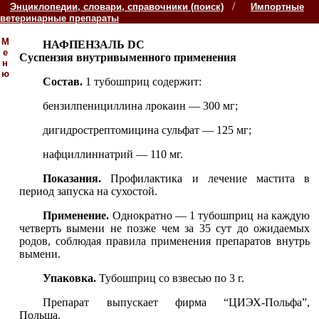
/
Энциклопедии, словари, справочники (поиск)
Импортные
ветеринарные препараты
М
НАФПЕНЗАЛЬ DC
е
Суспензия внутривыменного применения
н
ю
Состав.
1 тубошприц содержит:
бензилпенициллина лрокаин — 300 мг;
дигидрострептомицина сульфат — 125 мг;
нафциллиннатрий — 110 мг.
Показания.
Профилактика и лечение мастита в
период запуска на сухостой.
Применение.
Однократно — 1 тубошприц на каждую
четверть вымени не позже чем за 35 сут до ожидаемых
родов, соблюдая правила применения препаратов внутрь
вымени.
Упаковка.
Тубошприц со взвесью по 3 г.
Препарат выпускает фирма “ЦИЭХ-Польфа”,
Польша.