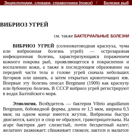
/
Энциклопедии, словари, справочники (поиск)
Болезни рыб
ВИБРИОЗ УГРЕЙ
см. также
БАКТЕРИАЛЬНЫЕ БОЛЕЗНИ
ВИБРИОЗ УГРЕЙ
(солоноватоводная краснуха, чума
или вибрионная болезнь угрей) — острозаразная
инфекционная болезнь, характеризующаяся поражением
кожного покрова рыб, проявляющегося в покраснении и
воспалении кожи, а также в последующем образовании на
передней части тела и голове угрей сначала небольших
бугорков или шишек, а затем открытых кровоточащих язв.
Впервые эту болезнь описал Bergmann (1909) как краснуху
или бубонную болезнь. В СССР вибриоз угрей регистрируют
в водах Балтийского моря.
Этиология.
Возбудитель — бактерия Vibrio anguillarum
Bergmann, бобовидной формы, длина ее 1,5 мкм, ширина 0,5
мкм; на одном конце имеется жгутик. Вибрионы быстро
двигаются, капсул и спор не образуют, грамотрицательны. На
агаре бактерия дает слизистый, почти бесцветный налет;
желатину разжижает; сбраживает глюкозу, лактозу и мальтозу