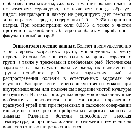
с образованием кислоты; сахарозу и маннит большей частью
не изменяет; сероводород не выделяет; иногда образует
индол; нейтральрот и лакмус не редуцирует; дает гемолиз;
хорошо растет в средах, содержащих 1,5 — 3,3% хлористого
натрия. При концентрации соли 0,05%, а также в чистой
проточной воде вибрионы быстро погибают. V. anguillarum —
факультативный анаэроб.
Эпизоотологнческие данные.
Болеют преимущественно
угри старших возрастных групп, мигрирующих к месту
нереста. Иногда болезнь отмечали у младших возрастных
групп, а также у тресковых и камбаловых рыб. Источником
заразного начала служат больные рыбы, их выделения и
трупы погибших рыб. Пути заражения рыб и
распространения болезни в естественных водоемах не
изучены. Воспроизвести вириоз искусственно можно при
внутримышечном или подкожном введении чистой культуры
возбудителя. Из неблагополучных водоемов в благополучные
возбудитель переносится при миграции пораженных
краснухой угрей или при перевозках и садковом содержании
инфицированных рыб в прибрежных морских районах и
лиманах Развитию болезни способствует высокая
температура, а при похолодании и снижении температуры
воды сила эпизоотии резко снижается.