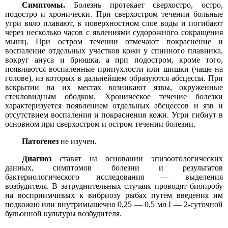
Симптомы.
Болезнь протекает сверхостро, остро,
подостро и хронически. При сверхостром течении больные
угри вяло плавают, в поверхностном слое воды и погибают
через несколько часов с явлениями судорожного сокращения
мышц. При остром течении отмечают покраснение и
воспаление отдельных участков кожи у спинного плавника,
вокруг ануса и брюшка, а при подостром, кроме того,
появляются воспаленные припухлости или шишки (чаще на
голове), из которых в дальнейшем образуются абсцессы. При
вскрытии на их местах возникают язвы, окруженные
стекловидным ободком. Хроническое течение болезки
характеризуется появлением отдельных абсцессов и язв и
отсутствием воспаления и покраснения кожи. Угри гибнут в
основном при сверхостром и остром течении болезни.
Патогенез
не изучен.
Диагноз
ставят на основании эпизоотологических
данных, симптомов болезни и результатов
бактериологического исследования — выделения
возбудителя. В затруднительных случаях проводят биопробу
на восприимчивых к вибриозу рыбах путем введения им
подкожно или внутримышечно 0,25 — 0,5 мл I — 2-суточной
бульонной культуры возбудителя.