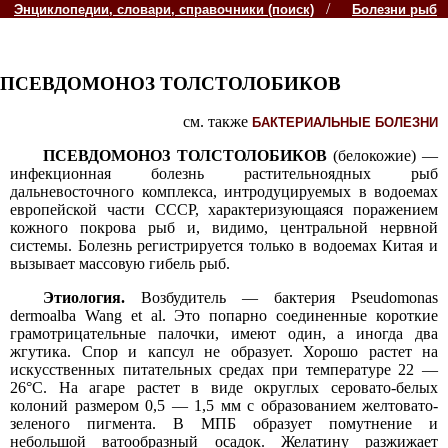
/
Энциклопедии, словари, справочники (поиск)
Болезни рыб
ПСЕВДОМОНОЗ ТОЛСТОЛОБИКОВ
см. также
БАКТЕРИАЛЬНЫЕ БОЛЕЗНИ
ПСЕВДОМОНОЗ ТОЛСТОЛОБИКОВ
(белокожие) —
инфекционная болезнь растительноядных рыб
дальневосточного комплекса, интродуцируемых в водоемах
европейской части СССР, характеризующаяся поражением
кожного покрова рыб и, видимо, центральной нервной
системы. Болезнь регистрируется только в водоемах Китая и
вызывает массовую гибель рыб.
Этиология.
Возбудитель — бактерия Pseudomonas
dermoalba Wang et al. Это попарно соединенные короткие
грамотрицательные палочки, имеют один, а иногда два
жгутика. Спор и капсул не образует. Хорошо растет на
искусственных питательных средах при температуре 22 —
26°С. На агаре растет в виде округлых серовато-белых
колоний размером 0,5 — 1,5 мм с образованием желтовато-
зеленого пигмента. В МПБ образует помутнение и
небольшой ватообразный осадок. Желатину разжижает