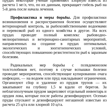
прудах некоторые ученые применяют хлорную известь из
расчета 1 мг/л, что, по их данным, прекращает гибель рыб на
5-й день после начала лечения.
Профилактика и меры борьбы.
Для профилактики
возникновения и распространения болезни осуществляют
ветеринарный контроль, за рыбохозяйственными водоемами
и перевозкой рыб из одного хозяйства в другое. На всех
прудах проводят полный комплекс рыбоводно-
мелиоративных и ветеринарно-санитарных мероприятий,
направленных на создание в прудах оптимальных
экологических и зоогигиенических условий,
способствующих повышению резистентности рыб к заразным
болезням.
Радикальных мер борьбы с псевдомонозом
толстолобиков нет, поэтому в случае вспышки болезни
проводят мероприятия, способствующие купированию очага
инфекции, — на водоем или пруд накладывают ограничения.
Организуют сбор и удаление из прудов трупов — их
закапывают на глубину 1,5 м вдали от берегов. За
неблагополучным прудом закрепляют отдельный инвентарь и
орудия лова, которые после работы дезинфицируют. Осенью
пруды спускают и дезинфицируют негашеной известью из
расчета 25 ц/га или хлорной 10 ц/га.