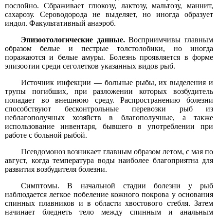
послойно. Сбраживает глюкозу, лактозу, мальтозу, маннит,
сахарозу. Сероводорода не выделяет, но иногда образует
индол. Факультативный анаэроб.
Эпизоотологические данные.
Восприимчивы главным
образом белые и пестрые толстолобики, но иногда
поражаются и белые амуры. Болезнь проявляется в форме
эпизоотии среди сеголетков указанных видов рыб.
Источник инфекции — больные рыбы, их выделения и
трупы погибших, при разложении которых возбудитель
попадает во внешнюю среду. Распространению болезни
способствуют бесконтрольные перевозки рыб из
неблагополучных хозяйств в благополучные, а также
использование инвентаря, бывшего в употреблении при
работе с больной рыбой.
Псевдомоноз возникает главным образом летом, с мая по
август, когда температура воды наиболее благоприятна для
развития возбудителя болезни.
Симптомы. В начальной стадии болезни у рыб
наблюдается легкое побеление кожного покрова у основания
спинных плавников и в области хвостового стебля. Затем
начинает бледнеть тело между спинным и анальным