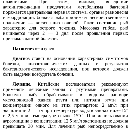
плавниками. При этом, видимо, вследствие
аутоинтоксикации продуктами метаболизма бактерий
поражается центральная нервная система, органы равновесия
и координации: больная рыба принимает несвойственное ей
положение — висит вниз головой. Такое состояние рыб
характерно для острого течения. Массовая гибель рыб
начинается через 2 — 3 дня после проявления первых
признаков данной болезни.
Патогенез
не изучен.
Диагноз
ставят на основании характерных симптомов
болезни, эпизоотологических данных и результатов
бактериологического исследования, при котором должен
быть выделен возбудитель болезни.
Лечение.
Китайские исследователи рекомендуют
применять лечебные ванны с ртутными препаратами.
Больную рыбу обрабатывают в водном растворе
уксуснокислой закиси ртути или нитрата ртути при
концентрации одного из этих препаратов: 2 мг/л при
экспозиции 2 — 5 ч при температуре воды в ваннах ниже 15°
и 2,5 ч при температуре свыше 15°С. При использовании
ауреомицина в концентрации 12,5 мг/л экспозиция не должна
превышать 30 мин. Для лечения рыб непосредственно в