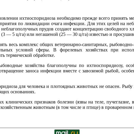
овлении ихтиоспоридиоза необходимо прежде всего принять м
оприятия по ликвидации очага инфекции. Для этих целей на н
неблагополучных прудов создают концентрацию свободного хлор
(3 — 5 ц/га) или негашеной (25 — 30 ц/га) известью и просушив
ять весь комплекс общих ветеринарно-санитарных, рыбоводно
льных условий сферы. В форелевых хозяйствах при испол
ть термической обработке.
ыбоводные хозяйства благополучны по ихтиоспоридиозу, осо
твращение заноса инфекции вместе с завозимой рыбой, особен
ридиоза для человека и плотоядных животных не опасен. Рыбу и
бщих основаниях.
 клинических признаков болезни (язвы на теле, пучеглазие, 
кохозяйственным животным (в том числе и птице) в проваренном