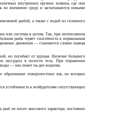
азличных внутренних органах хозяина, где они
ик во внешнюю среду и заглатываются новыми
ревозимой рыбой, а также с водой из головного
ана или системы в целом. Так, при интенсивном
ольная рыба теряет способность к нормальным
удорожные движения — становится словно пьяная
ой, но погибает от удушья. Наличие большого
ю экссудата в полости тела. При поражении
 воды — она лежит на дне водоема.
 образование поверхностных язв, на которых
ется устойчивость к возбудителям сопутствующих
ль рыб не носит массового характера; постоянно