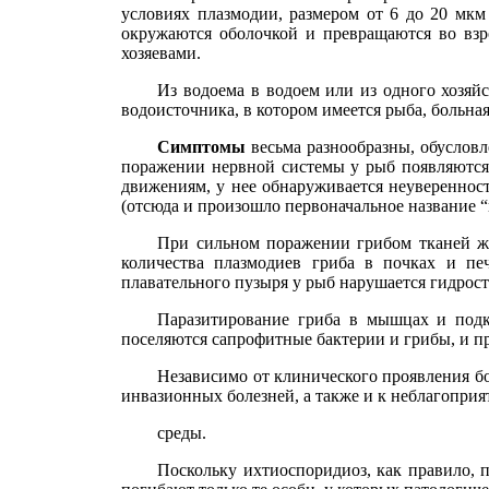
условиях плазмодии, размером от 6 до 20 мкм
окружаются оболочкой и превращаются во вз
хозяевами.
Из водоема в водоем или из одного хозяйс
водоисточника, в котором имеется рыба, больна
Симптомы
весьма разнообразны, обусловл
поражении нервной системы у рыб появляются
движениям, у нее обнаруживается неуверенност
(отсюда и произошло первоначальное название “
При сильном поражении грибом тканей жа
количества плазмодиев гриба в почках и п
плавательного пузыря у рыб нарушается гидрост
Паразитирование гриба в мышцах и подк
поселяются сапрофитные бактерии и грибы, и пр
Независимо от клинического проявления бол
инвазионных болезней, а также и к неблагопри
среды.
Поскольку ихтиоспоридиоз, как правило, п