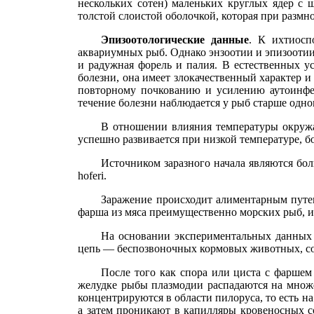
нескольких сотен) маленьких круглых ядер с
толстой слоистой оболочкой, которая при размн
Эпизоотологические данные
. К ихтиосп
аквариумных рыб. Однако энзоотии и эпизоотии
и радужная форель и палия. В естественных у
болезни, она имеет злокачественный характер 
повторному почкованию и усилению аутоинфек
течение болезни наблюдается у рыб старше одног
В отношении влияния температуры окружаю
успешно развивается при низкой температуре, б
Источником заразного начала являются бо
hoferi.
Заражение происходит алиментарным путе
фарша из мяса преимущественно морских рыб,
На основании экспериментальных данных 
цепь — беспозвоночных кормовых животных, соде
После того как спора или циста с фаршем
желудке рыбы плазмодии распадаются на множ
концентрируются в области пилоруса, то есть н
а затем проникают в капилляры кровеносных с