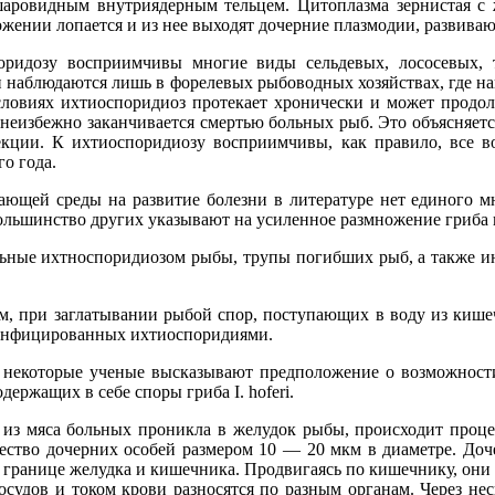
 шаровидным внутриядерным тельцем. Цитоплазма зернистая
ожении лопается и из нее выходят дочерние плазмодии, развива
оридозу восприимчивы многие виды сельдевых, лососевых, 
 наблюдаются лишь в форелевых рыбоводных хозяйствах, где н
словиях ихтиоспоридиоз протекает хронически и может продолж
и неизбежно заканчивается смертью больных рыб. Это объясняе
ции. К ихтиоспоридиозу восприимчивы, как правило, все во
о года.
щей среды на развитие болезни в литературе нет единого мн
ольшинство других указывают на усиленное размножение гриба в
льные ихтноспоридиозом рыбы, трупы погибших рыб, а также ин
м, при заглатывании рыбой спор, поступающих в воду из киш
 инфицированных ихтиоспоридиями.
некоторые ученые высказывают предположение о возможности 
ржащих в себе споры гриба I. hoferi.
 из мяса больных проникла в желудок рыбы, происходит проце
ество дочерних особей размером 10 — 20 мкм в диаметре. Доч
а границе желудка и кишечника. Продвигаясь по кишечнику, они 
осудов и током крови разносятся по разным органам. Через не