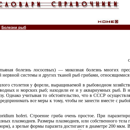
Болезни рыб
 пьяная болезнь лососевых) — микозная болезнь многих пре
 нервной системы и других тканей рыб грибами, относящимися к
лого столетия у форели, выращиваемой в рыбоводном хозяйст
водных и морских рыб; находили ее и у аквариумных рыб. В н
у. Однако учитывая то обстоятельство, что в СССР осуществл
редпринимать все меры к тому, чтобы не занести вместе с рыбо
oridium hoferi. Строение гриба очень простое. При паразитир
ных плазмодиев. Размеры плазмодиев, или собственного тела гр
форм), а зрелые формы паразита достигают в диаметре 200 мкм. 