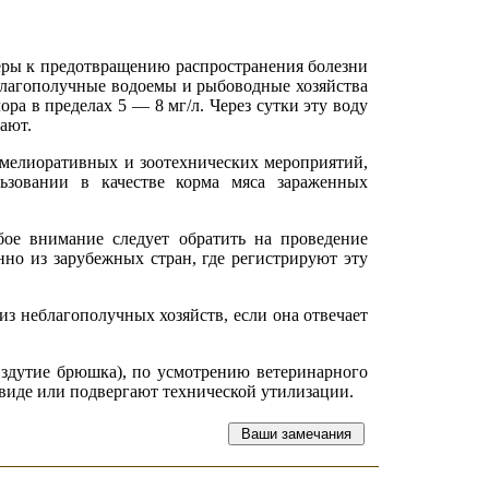
еры к предотвращению распространения болезни
еблагополучные водоемы и рыбоводные хозяйства
а в пределах 5 — 8 мг/л. Через сутки эту воду
ают.
-мелиоративных и зоотехнических мероприятий,
ьзовании в качестве корма мяса зараженных
бое внимание следует обратить на проведение
но из зарубежных стран, где регистрируют эту
з неблагополучных хозяйств, если она отвечает
вздутие брюшка), по усмотрению ветеринарного
 виде или подвергают технической утилизации.