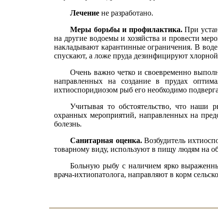
Лечение
не разработано.
Меры борьбы и профилактика.
При устан
на другие водоемы и хозяйства и провести мер
накладывают карантинные ограничения. В воде 
спускают, а ложе пруда дезинфицируют хлорной 
Очень важно четко и своевременно выполн
направленных на создание в прудах оптима
ихтиоспоридиозом рыб его необходимо подверга
Учитывая то обстоятельство, что наши р
охранных мероприятий, направленных на предо
болезнь.
Санитарная оценка.
Возбудитель ихтиоспо
товарному виду, используют в пищу людям на о
Больную рыбу с наличием ярко выраженных
врача-ихтиопатолога, направляют в корм сельс