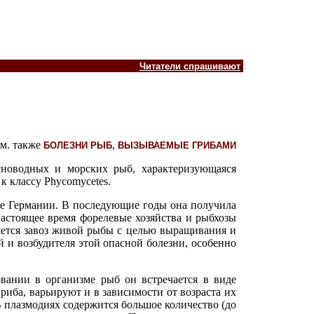
Читатели спрашивают
см. также
БОЛЕЗНИ РЫБ, ВЫЗЫВАЕМЫЕ ГРИБАМИ
сноводных и морских рыб, характеризующаяся
 классу Phycomycetes.
ве Германии. В последующие годы она получила
астоящее время форелевые хозяйства и рыбхозы
яется завоз живой рыбы с целью выращивания и
й и возбудителя этой опасной болезни, особенно
овании в организме рыб он встречается в виде
иба, варьируют и в зависимости от возраста их
В плазмодиях содержится большое количество (до