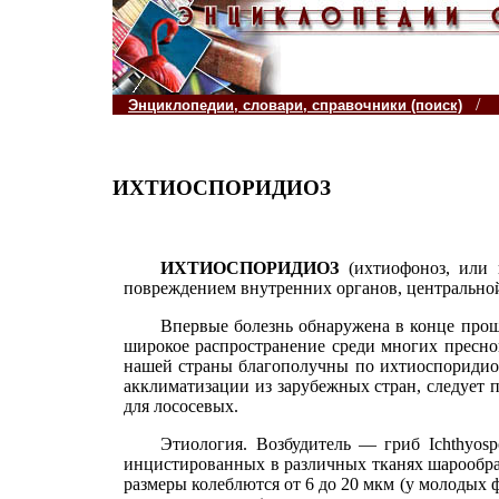
/
Энциклопедии, словари, справочники (поиск)
ИХТИОСПОРИДИОЗ
ИХТИОСПОРИДИОЗ
(ихтиофоноз, или
повреждением внутренних органов, центральной
Впервые болезнь обнаружена в конце прош
широкое распространение среди многих пресно
нашей страны благополучны по ихтиоспоридиоз
акклиматизации из зарубежных стран, следует п
для лососевых.
Этиология. Возбудитель — гриб Ichthyosp
инцистированных в различных тканях шарообраз
размеры колеблются от 6 до 20 мкм (у молодых 