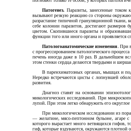
погибают только те особи, у которых патологич
Патогенез.
Паразиты, занесенные током к
вызывают резкую реакцию со стороны окружающей
разрастание типичной грануляционной ткани, к
себе колонии паразитов, достигают размеров 
цветом. Скопившиеся паразиты и образовавши
функции того или иного органа и проявляется с
Патологоанатомические изменения
. При 
с прогрессированием патологического процесса 
печень иногда даже в 10 раз. В дальнейшем в
этом стенки сердца делаются твердыми и шерш
В паренхиматозных органах, мышцах и по
Нередко встречаются цисты с лопнувшей оболо
развития.
Диагноз ставят на основании эпизоотолог
микологических исследований. При микроскоп
лупой. При этом легко обнаружить его округлое
При микологическом исследовании из пора
— желатине, мясо-пептонном бульоне, агаре с
которого вырастает много ветвящихся гифов, т
гиф, которые вздуваются, окружаются плотной о