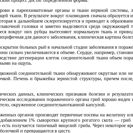
еский процесс достиг определенной формы.
рови в паренхиматозные органы и ткани нервной системы, л
 ткани. В результате вокруг плазмодиев сначала образуется и
оторая в дальнейшем склеротизируется и приводит к образован
булавочной головки и заметно выделяются среди окружающей 
еся вокруг них рубцы вытесняют нормальную ткань и приводя
пецифичная для данного заболевания, клиническая картина боле
вскрытии больных рыб в начальной стадии заболевания в пораже
они сильно увеличиваются в объеме. Сердце, например, становитс
следствие дегенерации клеток соединительной ткани объем пор
авыми на ощупь.
дкожной соединительной ткани обнаруживают округлые или не
чкой. Печень и брыжейка зернистой структуры, причем после
ических данных, клинических признаков болезни и результат
ическом исследовании пораженного органа гриб хорошо виден 
 тело, окруженное соединительнотканной капсулой.
женных органов производят первичные посевы на желатину или
 добавлением 1% сыворотки крупного рогатого скота — гриб хо
о есть получается типичный мицелий гриба. Через некоторое вр
болочкой н превращаются в цисту.