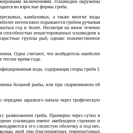
 с жировыми включениями. Плазмодии окружены
ющиеся во взрослые формы гриба.
тресковых, камбаловых, а также многие виды
аиболее интенсивно поражаются грибом ручьевая
аться год и более. Несмотря на вялое течение
тся способностью инцистированных плазмодиев к
зрастные группы рыб, однако злокачественное
ения. Одни считают, что возбудитель наиболее
 теплое время года.
фицированная вода, содержащая споры гриба I.
ечника больной рыбы, или при скармливании ей
передачи заразного начала через трофическую
сс размножения гриба. Примерно через сутки в
ерние плазмодии имеют амебоидное строение и
внедряются в его слизистую оболочку и под нее,
сколько дней при благоприятных температурных