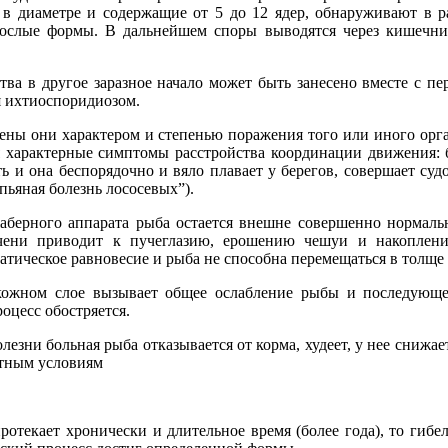
 в диаметре и содержащие от 5 до 12 ядер, обнаруживают в р
рослые формы. В дальнейшем споры выводятся через кишечн
тва в другое заразное начало может быть занесено вместе с пе
я ихтиоспоридиозом.
ены они характером и степенью поражения того или иного орг
 характерные симптомы расстройства координации движения: б
ь и она беспорядочно и вяло плавает у берегов, совершает с
пьяная болезнь лососевых”).
берного аппарата рыба остается внешне совершенно нормальн
ечени приводит к пучеглазию, ерошению чешуи и накоплени
атическое равновесие и рыба не способна перемещаться в толще
ожном слое вызывает общее ослабление рыбы и последующее
оцесс обостряется.
езни больная рыба отказывается от корма, худеет, у нее снижа
ятным условиям
ротекает хронически и длительное время (более года), то гибе