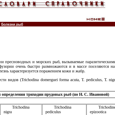
Болезни рыб
ни пресноводных и морских рыб, вызываемые паразитическим
нфузории очень быстро размножаются и в массе поселяются на
лезнь характеризуется поражением кожи и жабр.
дов (Trichodina domerguei forma acuta, Т. pediculus, Т. nigra, Т. 
 определения триходин прудовых рыб (по Н. С. Ивановой)
Trichodina
Trichodina
Trichodine
nigra
pediculus
epizootica