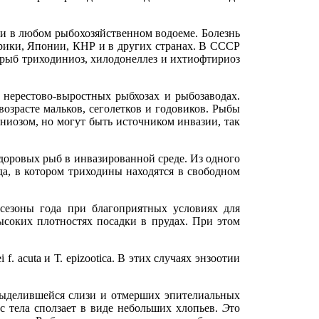
и в любом рыбохозяйственном водоеме. Болезнь
рики, Японии, КНР и в других странах. В СССР
х рыб триходиниоз, хилодонеллез и ихтиофтириоз
нерестово-выростных рыбхозах и рыбозаводах.
озрасте мальков, сеголетков и годовиков. Рыбы
ниозом, но могут быть источником инвазии, так
доровых рыб в инвазированной среде. Из одного
да, в котором триходины находятся в свободном
 сезоны года при благоприятных условиях для
соких плотностях посадки в прудах. При этом
. acuta и Т. epizootica. В этих случаях энзоотии
 выделившейся слизи и отмерших эпителиальных
с тела сползает в виде небольших хлопьев.
Э
то