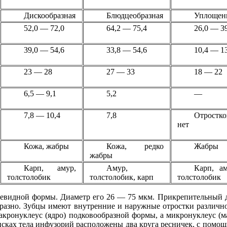
Дискообразная
Блюдцеобразная
Уплощен
52,0 — 72,0
64,2 — 75,4
26,0 — 3
39,0 — 54,6
33,8 — 54,6
10,4 — 1
23 — 28
27 — 33
18 — 22
6,5 — 9,1
5,2
—
7,8 — 10,4
7,8
Отростко
нет
Кожа, жабры
Кожа, редко
Жабры
жабры
Карп, амур,
Амур,
Карп, ам
толстолобик
толстолобик, карп
толстолобик
евидной формы. Диаметр его 26 — 75 мкм. Прикрепительный д
разно. Зубцы имеют внутренние и наружные отростки различн
акронуклеус (ядро) подковообразной формы, а микронуклеус (м
сках тела инфузорий расположены два круга ресничек, с помощ