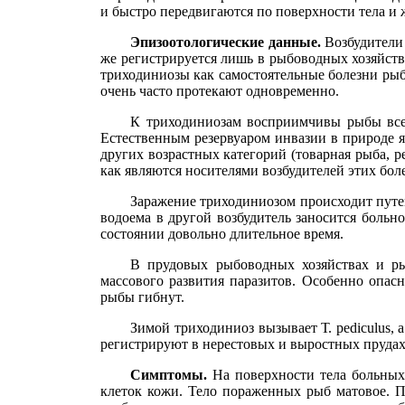
и быстро передвигаются по поверхности тела и
Эпизоотологические данные.
Возбудители
же регистрируется лишь в рыбоводных хозяйст
триходиниозы как самостоятельные болезни рыб 
очень часто протекают одновременно.
К триходиниозам восприимчивы рыбы всех
Естественным резервуаром инвазии в природе я
других возрастных категорий (товарная рыба, 
как являются носителями возбудителей этих бол
Заражение триходиниозом происходит путем
водоема в другой возбудитель заносится больн
состоянии довольно длительное время.
В прудовых рыбоводных хозяйствах и ры
массового развития паразитов. Особенно опа
рыбы гибнут.
Зимой триходиниоз вызывает Т. pediculus, а
регистрируют в нерестовых и выростных прудах
Симптомы.
На поверхности тела больных
клеток кожи. Тело пораженных рыб матовое. П