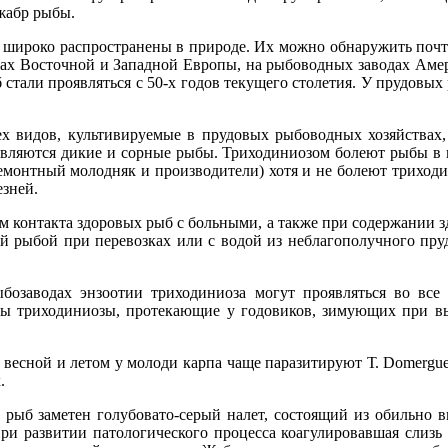
 жабр рыбы.
 широко распространены в природе. Их можно обнаружить почт
вах Восточной и Западной Европы, на рыбоводных заводах Аме
стали проявляться с 50-х годов текущего столетия. У прудовы
 видов, культивируемые в прудовых рыбоводных хозяйствах, 
вляются дикие и сорные рыбы. Триходиниозом болеют рыбы в в
ремонтный молодняк и производители) хотя и не болеют триходи
езней.
 контакта здоровых рыб с больными, а также при содержании з
ой рыбой при перевозках или с водой из неблагополучного пру
бозаводах энзоотии триходиниоза могут проявляться во все
сны триходиниозы, протекающие у годовиков, зимующих при вы
 весной и летом у молоди карпа чаще паразитируют Т. Domerguei f
.
 рыб заметен голубовато-серый налет, состоящий из обильно
ри развитии патологического процесса коагулировавшая слизь 