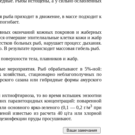
едные. Рыбы истощены, а у сильно ослабленных
я рыба приходит в движение, в массе подходит к
погибает.
ервных окончаний кожных покровов и жаберных
ются отмершие эпителиальные клетки кожи и жабр
естков больных рыб, нарушает процесс дыхания.
 В результате происходит массовая гибель рыб.
 поверхности тела, плавников и жабр.
ные мероприятия. Рыб обрабатывают в 5%-ной:
 хозяйствах, стационарно неблагополучных по
урского сазана или гибридные формы амурского
 ихтиофтириоза, то во время вспышек энзоотии
 них паразитоцидных концентраций: поваренной
3
ли основного ярко-зеленого (0,1 — 0,2 г/м
при
ной известью из расчета 40 ц/га или хлорной
е дезинфекции пруды просушивают.