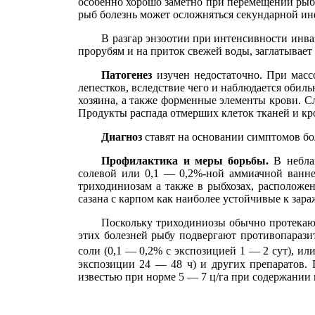
особенно хорошо заметно при перемещении рыб
рыб болезнь может осложняться секундарной ин
В разгар энзоотии при интенсивности инваз
прорубям и на приток свежей воды, заглатывает 
Патогенез
изучен недостаточно. При мас
лепестков, вследствие чего и наблюдается обил
хозяина, а также форменные элементы крови. С
Продукты распада отмерших клеток тканей и кр
Диагноз
ставят на основании симптомов бо
Профилактика и меры борьбы.
В небла
солевой или 0,1 — 0,2%-ной аммиачной ванне
триходиниозам а также в рыбхозах, расположе
сазана с карпом как наиболее устойчивые к за
Поскольку триходиниозы обычно протекают
этих болезней рыбу подвергают противопарази
соли (0,1 — 0,2% с экспозицией 1 — 2 сут), или
экспозиции 24 — 48 ч) и других препаратов.
известью при норме 5 — 7 ц/га при содержании