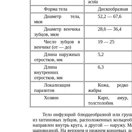
acuta
Форма тела
Дискообразная
Диаметр тела,
52,2 — 67,6
мкм
Диаметр венчика
28,6 — 36,4
зубцов, мкм
Число зубцов в
19 — 25
венчике (от — до)
Длина наружных
5,2
отростков, мм
Длина
6,3
внутренних
отростков, мм
Локализация
Кожа, редко
паразитов
жабры
Хозяин
Карп, амур,
толстолобик
Тело инфузорий блюдцеобразной или груш
из хитиновых зубцов, расположенных кольцеоб
направлен внутрь круга, а другой — наружу. М
шаровидной. На верхнем и нижнем концевых ди