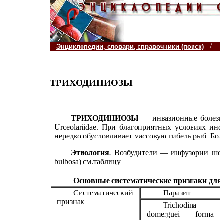
/
Энциклопедии, словари, справочники (поиск)
ТРИХОДИНИОЗЫ
ТРИХОДИНИОЗЫ
— инвазионные болез
Urceolariidae. При благоприятных условиях и
нередко обусловливает массовую гибель рыб. Бо
Этиология.
Возбудители — инфузории шести ви
bulbosa) см.таблицу
Основные систематические признаки для
Систематический
Паразит
признак
Trichodina
domerguei forma