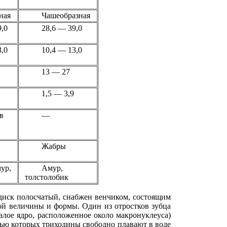
ная
Чашеобразная
9,0
28,6 — 39,0
3,0
10,4 — 13,0
13 — 27
1,5 — 3,9
в
—
Жабры
ур,
Амур,
толстолобик
иск полосчатый, снабжен венчиком, состоящим
ой величины и формы. Один из отростков зубца
алое ядро, расположенное около макронуклеуса)
ью которых триходины свободно плавают в воде