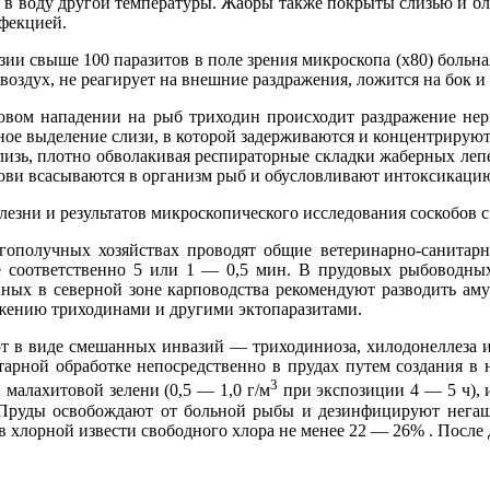
 в воду другой температуры. Жабры также покрыты слизью и бл
фекцией.
ии свыше 100 паразитов в поле зрения микроскопа (х80) больна
воздух, не реагирует на внешние раздражения, ложится на бок и 
совом нападении на рыб триходин происходит раздражение н
ьное выделение слизи, в которой задерживаются и концентриру
лизь, плотно обволакивая респираторные складки жаберных леп
ови всасываются в организм рыб и обусловливают интоксикацию.
лезни и результатов микроскопического исследования соскобов с
гополучных хозяйствах проводят общие ветеринарно-санитар
 соответственно 5 или 1 — 0,5 мин. В прудовых рыбоводных
нных в северной зоне карповодства рекомендуют разводить ам
ражению триходинами и другими эктопаразитами.
 в виде смешанных инвазий — триходиниоза, хилодонеллеза и
тарной обработке непосредственно в прудах путем создания в
3
 малахитовой зелени (0,5 — 1,0 г/м
при экспозиции 4 — 5 ч), и
 Пруды освобождают от больной рыбы и дезинфицируют негаше
 в хлорной извести свободного хлора не менее 22 — 26% . Посл