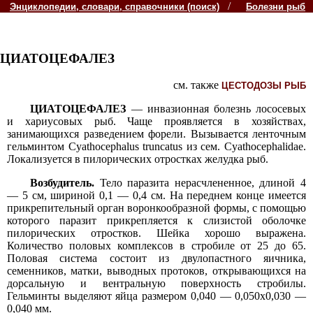
/
Энциклопедии, словари, справочники (поиск)
Болезни рыб
ЦИАТОЦЕФАЛЕЗ
см. также
ЦЕСТОДОЗЫ РЫБ
ЦИАТОЦЕФАЛЕЗ
— инвазионная болезнь лососевых
и хариусовых рыб. Чаще проявляется в хозяйствах,
занимающихся разведением форели. Вызывается ленточным
гельминтом Cyathocephalus truncatus из сем. Cyathocephalidae.
Локализуется в пилорических отростках желудка рыб.
Возбудитель.
Тело паразита нерасчлененное, длиной 4
— 5 см, шириной 0,1 — 0,4 см. На переднем конце имеется
прикрепительный орган воронкообразной формы, с помощью
которого паразит прикрепляется к слизистой оболочке
пилорических отростков. Шейка хорошо выражена.
Количество половых комплексов в стробиле от 25 до 65.
Половая система состоит из двулопастного яичника,
семенников, матки, выводных протоков, открывающихся на
дорсальную и вентральную поверхность стробилы.
Гельминты выделяют яйца размером 0,040 — 0,050x0,030 —
0,040 мм.