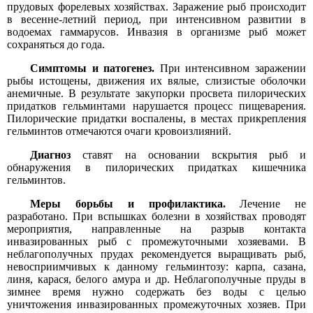
прудовых форелевых хозяйствах. Заражение рыб происходит
в весенне-летний период, при интенсивном развитии в
водоемах гаммарусов. Инвазия в организме рыб может
сохраняться до года.
Симптомы и патогенез.
При интенсивном заражении
рыбы истощены, движения их вялые, слизистые оболочки
анемичные. В результате закупорки просвета пилорических
придатков гельминтами нарушается процесс пищеварения.
Пилорические придатки воспалены, в местах прикрепления
гельминтов отмечаются очаги кровоизлияний.
Диагноз
ставят на основании вскрытия рыб и
обнаружения в пилорических придатках кишечника
гельминтов.
Меры борьбы и профилактика.
Лечение не
разработано. При вспышках болезни в хозяйствах проводят
мероприятия, направленные на разрыв контакта
инвазированных рыб с промежуточными хозяевами. В
неблагополучных прудах рекомендуется выращивать рыб,
невосприимчивых к данному гельминтозу: карпа, сазана,
линя, карася, белого амура и др. Неблагополучные пруды в
зимнее время нужно содержать без воды с целью
уничтожения инвазированных промежуточных хозяев. При