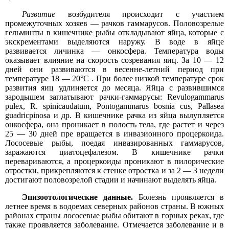
Развитие
возбудителя происходит с участием
промежуточных хозяев — рачков гаммарусов. Половозрелые
гельминты в кишечнике рыбы откладывают яйца, которые с
экскрементами выделяются наружу. В воде в яйце
развивается личинка — онкосфера. Температура воды
оказывает влияние на скорость созревания яиц. За 10 — 12
дней они развиваются в весенне-летний период при
температуре 18 — 20°С . При более низкой температуре срок
развития яиц удлиняется до месяца. Яйца с развившимся
зародышем заглатывают рачки-гаммарусы: Revulogammarus
pulex, R. spinicaudatum, Pontogammarus bosnia cus, Pallasea
guadricpinosa и др. В кишечнике рачка из яйца вылупляется
онкосфера, она проникает в полость тела, где растет и через
25 — 30 дней пре вращается в инвазионного процеркоида.
Лососевые рыбы, поедая инвазированных гаммарусов,
заражаются циатоцефалезом. В кишечнике рачки
перевариваются, а процеркоиды проникают в пилорические
отростки, прикрепляются к стенке отростка и за 2 — 3 недели
достигают половозрелой стадии и начинают выделять яйца.
Эпизоотологическне данные.
Болезнь проявляется в
летнее время в водоемах северных районов страны. В южных
районах страны лососевые рыбы обитают в горных реках, где
также проявляется заболевание. Отмечается заболевание и в