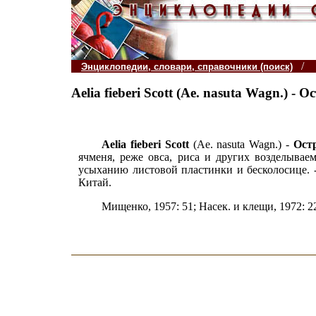
/
Энциклопедии, словари, справочники (поиск)
Aelia fieberi Scott (Ae. nasuta Wagn.)
Aelia fieberi Scott
(Ae. nasuta Wagn.) -
Ост
ячменя, реже овса, риса и других возделыва
усыханию листовой пластинки и бесколосице. -
Китай.
Мищенко, 1957: 51; Насек. и клещи, 1972: 22