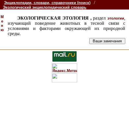
/
Энциклопедии, словари, справочники (поиск)
Экологический энциклопедический словарь
М
ЭКОЛОГИЧЕСКАЯ ЭТОЛОГИЯ ,
раздел
,
этологии
е
изучающий поведение животных в тесной связи с
н
условиями и факторами окружающей их природной
ю
среды.