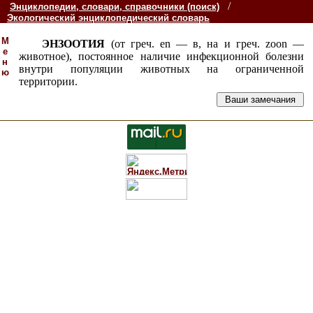
/
Энциклопедии, словари, справочники (поиск)
Экологический энциклопедический словарь
М
ЭНЗООТИЯ
(от греч. en — в, на и греч. zoon —
е
животное), постоянное наличие инфекционной болезни
н
внутри популяции животных на ограниченной
ю
территории.