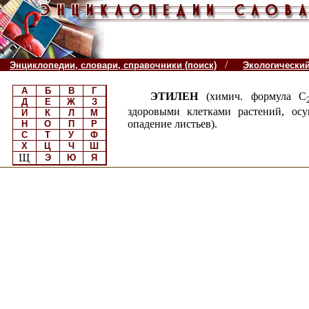
/
Энциклопедии, словари, справочники (поиск)
Экологически
А
Б
В
Г
ЭТИЛЕН
(химич. формула С
Д
Е
Ж
З
здоровыми клетками растений, осу
И
К
Л
М
опадение листьев).
Н
О
П
Р
С
Т
У
Ф
Х
Ц
Ч
Ш
Щ
Э
Ю
Я