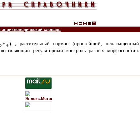
й энциклопедический словарь
,Н
,) , растительный гормон (простейший, ненасыщенный
2
4
ществляющий регуляторный контроль разных морфогенетич. 