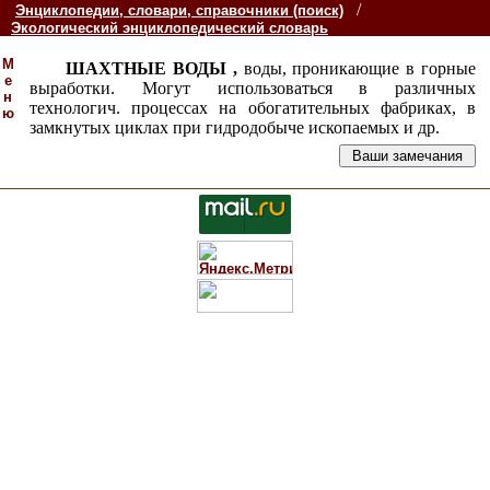
/
Энциклопедии, словари, справочники (поиск)
Экологический энциклопедический словарь
М
ШАХТНЫЕ ВОДЫ ,
воды, проникающие в горные
е
выработки. Могут использоваться в различных
н
технологич. процессах на обогатительных фабриках, в
ю
замкнутых циклах при гидродобыче ископаемых и др.