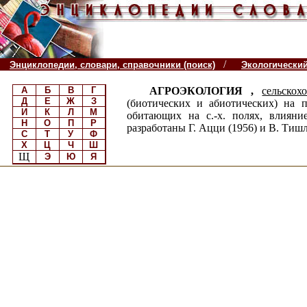
/
Энциклопедии, словари, справочники (поиск)
Экологически
А
Б
В
Г
АГРОЭКОЛОГИЯ ,
сельскох
Д
Е
Ж
З
(биотических и абиотических) на 
И
К
Л
М
обитающих на с.-х. полях, влияни
Н
О
П
Р
разработаны Г. Ацци (1956) и В. Тишл
С
Т
У
Ф
Х
Ц
Ч
Ш
Щ
Э
Ю
Я