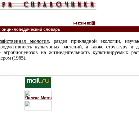
й энциклопедический словарь
озяйственная экология
, раздел прикладной экологии, изуч
продуктивность культурных растений, а также структуру и 
е агробиоценозов на жизнедеятельность культивируемых ра
ером (1965).