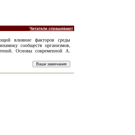
Читатели спрашивают
ающий влияние факторов среды
динамику сообществ организмов,
стений. Основы современной А.