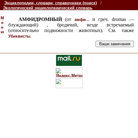
/
Энциклопедии, словари, справочники (поиск)
Экологический энциклопедический словарь
М
АМФИДРОМНЫЙ
(от
...
и греч. dromas —
амфи
е
блуждающий) , бродячий, везде встречаемый
н
(относительно подвижности животных). См. также
ю
.
Убиквисты