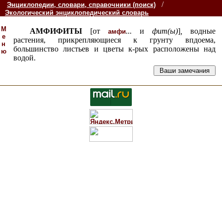
/
Энциклопедии, словари, справочники (поиск)
Экологический энциклопедический словарь
М
АМФИФИТЫ
[от
...
и
фит(ы)
]
,
водные
амфи
е
растения, прикрепляющиеся к грунту впдоема,
н
большинство листьев и цветы к-рых расположены над
ю
водой.