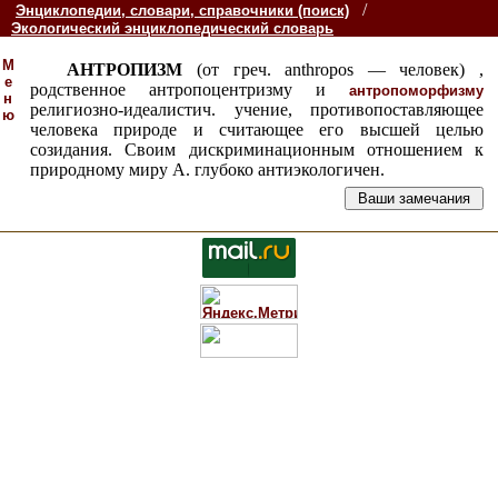
/
Энциклопедии, словари, справочники (поиск)
Экологический энциклопедический словарь
М
АНТРОПИЗМ
(от греч. anthropos — человек) ,
е
родственное антропоцентризму и
антропоморфизму
н
религиозно-идеалистич. учение, противопоставляющее
ю
человека природе и считающее его высшей целью
созидания. Своим дискриминационным отношением к
природному миру А. глубоко антиэкологичен.