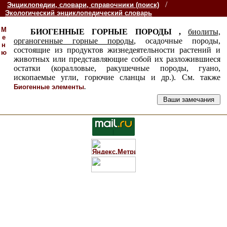
/
Энциклопедии, словари, справочники (поиск)
Экологический энциклопедический словарь
М
БИОГЕННЫЕ ГОРНЫЕ ПОРОДЫ ,
биолиты,
е
органогенные горные породы
, осадочные породы,
н
состоящие из продуктов жизнедеятельности растений и
ю
животных или представляющие собой их разложившиеся
остатки (коралловые, ракушечные породы, гуано,
ископаемые угли, горючие сланцы и др.). См. также
.
Биогенные элементы