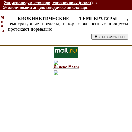
/
Энциклопедии, словари, справочники (поиск)
Экологический энциклопедический словарь
М
БИОКИНЕТИЧЕСКИЕ ТЕМПЕРАТУРЫ
,
е
температурные пределы, в к-рых жизненные процессы
н
протекают нормально.
ю