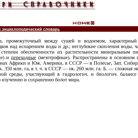
й энциклопедический словарь
а, промежуточный между сушей и водоемом, характерный
ков над испарением воды и др.; неглубокие скопления воды, 
 степени обеспеченности их растительности минеральным п
ые) и
переходные
(мезотрофные). Распространены в основном в
-нах Африки и Юж. Америки, в СССР — в Полесье, Зап. Сибири
 350 млн. га, в т. ч. в СССР — ок. 260 млн. га. Б. — сложная 
ой среды, участвующий в гидрологич. и биологич. балансе 
 изучению и сохранению болот мира.