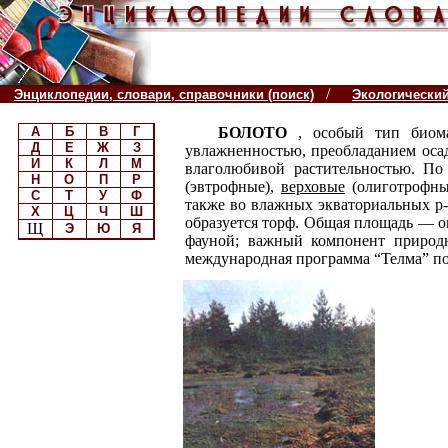
/
Энциклопедии, словари, справочники (поиск)
Экологически
А
Б
В
Г
БОЛОТО
, особый тип биом
Д
Е
Ж
З
увлажненностью, преобладанием осад
И
К
Л
М
влаголюбивой растительностью. По
Н
О
П
Р
(эвтрофные),
верховые
(олиготрофн
С
Т
У
Ф
также во влажных экваториальных р
Х
Ц
Ч
Ш
образуется торф. Общая площадь — ок.
Щ
Э
Ю
Я
фауной; важный компонент природн
международная программа “Телма” по