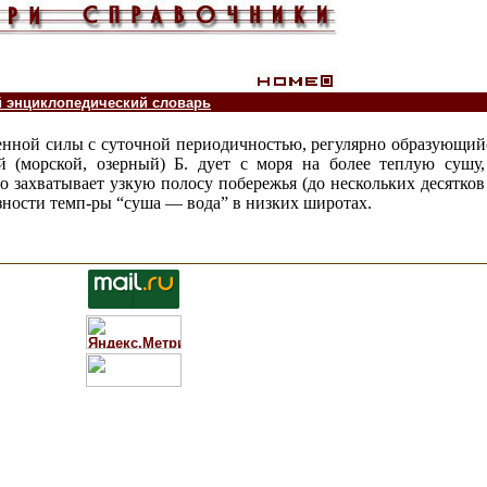
й энциклопедический словарь
меренной силы с суточной периодичностью, регулярно образующи
й (морской, озерный) Б. дует с моря на более теплую сушу
 захватывает узкую полосу побережья (до нескольких десятков
зности темп-ры “суша — вода” в низких широтах.