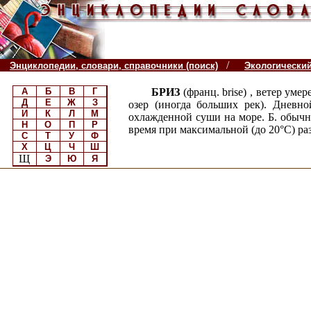
/
Энциклопедии, словари, справочники (поиск)
Экологически
А
Б
В
Г
БРИЗ
(франц. brise) , ветер у
Д
Е
Ж
З
озер (иногда больших рек). Дневно
И
К
Л
М
охлажденной суши на море. Б. обычно
Н
О
П
Р
время при максимальной (до 20°С) ра
С
Т
У
Ф
Х
Ц
Ч
Ш
Щ
Э
Ю
Я