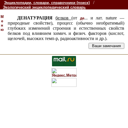
/
Энциклопедии, словари, справочники (поиск)
Экологический энциклопедический словарь
М
ДЕНАТУРАЦИЯ
белков
(от
...
и лат. nature —
де
е
природные свойстве), процесс (обычно необратимый)
н
глубоких изменений строения и естественных свойств
ю
белков под влиянием химич. и физич. факторов (кислот,
щелочей, высоких темп-р, радиоактивности и др.).