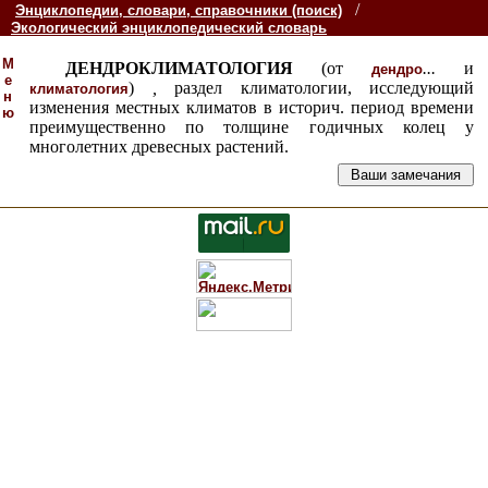
/
Энциклопедии, словари, справочники (поиск)
Экологический энциклопедический словарь
М
ДЕНДРОКЛИМАТОЛОГИЯ
(от
...
и
дендро
е
)
,
раздел климатологии, исследующий
климатология
н
изменения местных климатов в историч. период времени
ю
преимущественно по толщине годичных колец у
многолетних древесных растений.