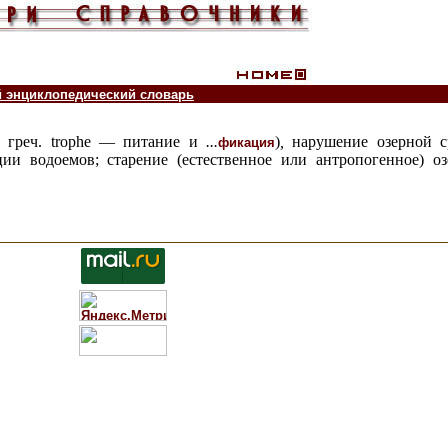
й энциклопедический словарь
.,
греч. trophe — питание и
...
)
,
нарушение озерной с
фикация
ии водоемов; старение (естественное или антропогенное) о