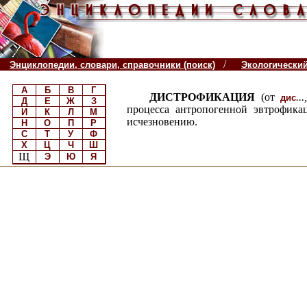
/
Энциклопедии, словари, справочники (поиск)
Экологически
А
Б
В
Г
ДИСТРОФИКАЦИЯ
(от
..
дис
Д
Е
Ж
З
процесса антропогенной эвтрофикац
И
К
Л
М
исчезновению.
Н
О
П
Р
С
Т
У
Ф
Х
Ц
Ч
Ш
Щ
Э
Ю
Я