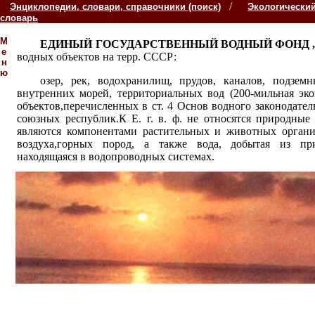
/
Энциклопедии, словари, справочники (поиск)
Экологически
словарь
М
ЕДИНЫЙ ГОСУДАРСТВЕННЫЙ ВОДНЫЙ ФОНД 
е
водных объектов на терр. СССР:
н
ю
озер, рек, водохранилищ, прудов, каналов, подземн
внутренних морей, территориальных вод (200-мильная эко
объектов,перечисленных в ст. 4 Основ водного законодате
союзных республик.К Е. г. в. ф. не относятся природные
являются компонентами растительных и животных органи
воздуха,горных пород, а также вода, добытая из п
находящаяся в водопроводных системах.