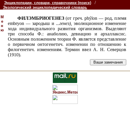
/
Энциклопедии, словари, справочники (поиск)
Экологический энциклопедический словарь
М
ФИЛЭМБРИОГЕНЕЗ
(от греч. phýlon — род, племя
е
embryon — зародыш и
...
генез
),
эволюционное изменение
н
хода индивидуального развития организмов. Выделяют
ю
три способа Ф.: анаболию, девиацию и архаллаксис.
Основным положением теории Ф. является представление
о первичном онтогенетич. изменении по отношению к
филогенетич. изменениям. Термин ввел А. Н. Северцов
(1910).