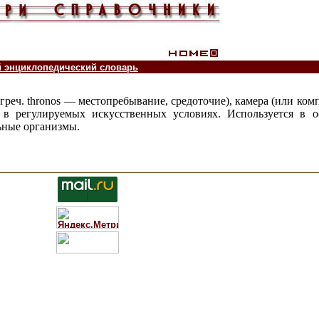
й энциклопедический словарь
 греч. thronos — местопребывание, средоточие), камера (или ком
в регулируемых искусственных условиях. Используется в 
ьные организмы.