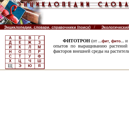
/
Энциклопедии, словари, справочники (поиск)
Экологически
А
Б
В
Г
ФИТОТРОН
(от
...
,
...
и
фит
фито
Д
Е
Ж
З
опытов по выращиванию растений 
И
К
Л
М
факторов внешней среды на растител
Н
О
П
Р
С
Т
У
Ф
Х
Ц
Ч
Ш
Щ
Э
Ю
Я